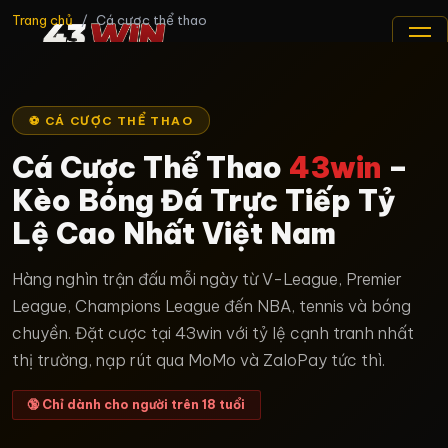
Trang chủ
Cá cược thể thao
⚽ CÁ CƯỢC THỂ THAO
Cá Cược Thể Thao
43win
–
Kèo Bóng Đá Trực Tiếp Tỷ
Lệ Cao Nhất Việt Nam
Hàng nghìn trận đấu mỗi ngày từ V-League, Premier
League, Champions League đến NBA, tennis và bóng
chuyền. Đặt cược tại 43win với tỷ lệ cạnh tranh nhất
thị trường, nạp rút qua MoMo và ZaloPay tức thì.
🔞 Chỉ dành cho người trên 18 tuổi