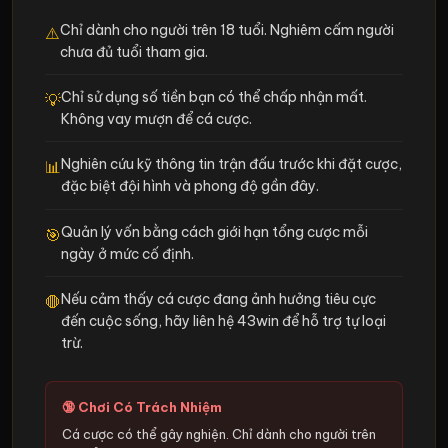
Chỉ dành cho người trên 18 tuổi. Nghiêm cấm người
⚠️
chưa đủ tuổi tham gia.
Chỉ sử dụng số tiền bạn có thể chấp nhận mất.
💡
Không vay mượn để cá cược.
Nghiên cứu kỹ thông tin trận đấu trước khi đặt cược,
📊
đặc biệt đội hình và phong độ gần đây.
Quản lý vốn bằng cách giới hạn tổng cược mỗi
🎯
ngày ở mức cố định.
Nếu cảm thấy cá cược đang ảnh hưởng tiêu cực
🛑
đến cuộc sống, hãy liên hệ 43win để hỗ trợ tự loại
trừ.
🔞 Chơi Có Trách Nhiệm
Cá cược có thể gây nghiện. Chỉ dành cho người trên