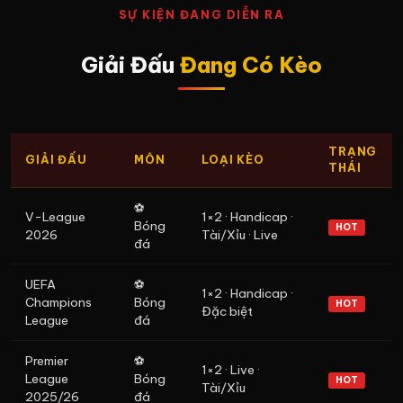
SỰ KIỆN ĐANG DIỄN RA
Giải Đấu
Đang Có Kèo
TRẠNG
GIẢI ĐẤU
MÔN
LOẠI KÈO
THÁI
⚽
V-League
1×2 · Handicap ·
Bóng
HOT
2026
Tài/Xỉu · Live
đá
UEFA
⚽
1×2 · Handicap ·
Champions
Bóng
HOT
Đặc biệt
League
đá
Premier
⚽
1×2 · Live ·
League
Bóng
HOT
Tài/Xỉu
2025/26
đá