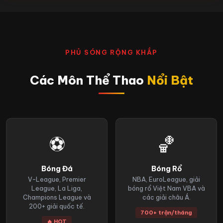
PHỦ SÓNG RỘNG KHẮP
Các Môn Thể Thao
Nổi Bật
⚽
🏀
Bóng Đá
Bóng Rổ
V-League, Premier
NBA, EuroLeague, giải
League, La Liga,
bóng rổ Việt Nam VBA và
Champions League và
các giải châu Á.
200+ giải quốc tế.
700+ trận/tháng
🔥 HOT