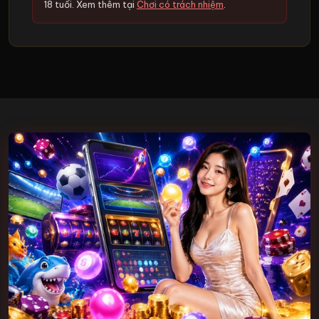
18 tuổi. Xem thêm tại
Chơi có trách nhiệm
.