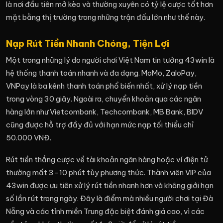
là nơi đầu tiên mở kèo và thường xuyên có tỷ lệ cược tốt hơn
mặt bằng thị trường trong những trận đấu lớn như thế này.
Nạp Rút Tiền Nhanh Chóng, Tiện Lợi
Một trong những lý do người chơi Việt Nam tin tưởng 43win là
hệ thống thanh toán nhanh và đa dạng. MoMo, ZaloPay,
VNPay là ba kênh thanh toán phổ biến nhất, xử lý nạp tiền
trong vòng 30 giây. Ngoài ra, chuyển khoản qua các ngân
hàng lớn như Vietcombank, Techcombank, MB Bank, BIDV
cũng được hỗ trợ đầy đủ với hạn mức nạp tối thiểu chỉ
50.000 VNĐ.
Rút tiền thắng cược về tài khoản ngân hàng hoặc ví điện tử
thường mất 3–10 phút tùy phương thức. Thành viên VIP của
43win được ưu tiên xử lý rút tiền nhanh hơn và không giới hạn
số lần rút trong ngày. Đây là điểm mà nhiều người chơi tại Đà
Nẵng và các tỉnh miền Trung đặc biệt đánh giá cao, vì các