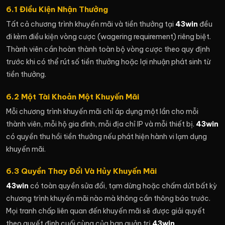
6.1 Điều Kiện Nhận Thưởng
Tất cả chương trình khuyến mãi và tiền thưởng tại
43win
đều
đi kèm điều kiện vòng cược (wagering requirement) riêng biệt.
Thành viên cần hoàn thành toàn bộ vòng cược theo quy định
trước khi có thể rút số tiền thưởng hoặc lợi nhuận phát sinh từ
tiền thưởng.
6.2 Một Tài Khoản Một Khuyến Mãi
Mỗi chương trình khuyến mãi chỉ áp dụng một lần cho mỗi
thành viên, mỗi hộ gia đình, mỗi địa chỉ IP và mỗi thiết bị.
43win
có quyền thu hồi tiền thưởng nếu phát hiện hành vi lạm dụng
khuyến mãi.
6.3 Quyền Thay Đổi Và Hủy Khuyến Mãi
43win
có toàn quyền sửa đổi, tạm dừng hoặc chấm dứt bất kỳ
chương trình khuyến mãi nào mà không cần thông báo trước.
Mọi tranh chấp liên quan đến khuyến mãi sẽ được giải quyết
theo quyết định cuối cùng của ban quản trị
43win
.