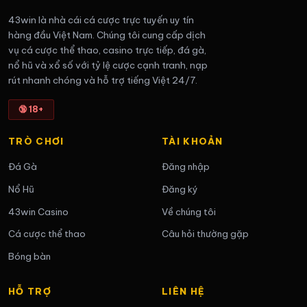
43win là nhà cái cá cược trực tuyến uy tín
hàng đầu Việt Nam. Chúng tôi cung cấp dịch
vụ cá cược thể thao, casino trực tiếp, đá gà,
nổ hũ và xổ số với tỷ lệ cược cạnh tranh, nạp
rút nhanh chóng và hỗ trợ tiếng Việt 24/7.
🔞 18+
TRÒ CHƠI
TÀI KHOẢN
Đá Gà
Đăng nhập
Nổ Hũ
Đăng ký
43win Casino
Về chúng tôi
Cá cược thể thao
Câu hỏi thường gặp
Bóng bàn
HỖ TRỢ
LIÊN HỆ