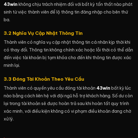
43win
không chịu trách nhiệm đối với bất kỳ tổn thất nào phát
sinh từ việc thành viên để lộ thông tin đăng nhập cho bên thứ
ba.
3.2 Nghĩa Vụ Cập Nhật Thông Tin
Thành viên có nghĩa vụ cập nhật thông tin cá nhân kịp thời khi
có thay đổi. Thông tin không chính xác hoặc lỗi thời có thể dẫn
đến việc tài khoản bị tạm khóa cho đến khi thông tin được xác
minh lại.
3.3 Đóng Tài Khoản Theo Yêu Cầu
Thành viên có quyền yêu cầu đóng tài khoản
43win
bất kỳ lúc
nào bằng cách liên hệ với đội ngũ hỗ trợ khách hàng. Số dư còn
lại trong tài khoản sẽ được hoàn trả sau khi hoàn tất quy trình
xác minh, với điều kiện không có vi phạm điều khoản đang chờ
xử lý.