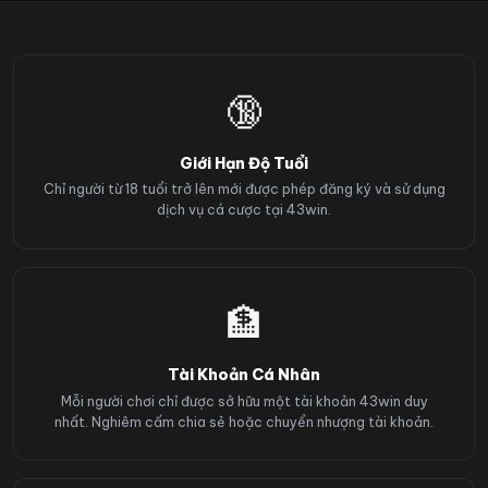
🔞
Giới Hạn Độ Tuổi
Chỉ người từ 18 tuổi trở lên mới được phép đăng ký và sử dụng
dịch vụ cá cược tại 43win.
🏦
Tài Khoản Cá Nhân
Mỗi người chơi chỉ được sở hữu một tài khoản 43win duy
nhất. Nghiêm cấm chia sẻ hoặc chuyển nhượng tài khoản.