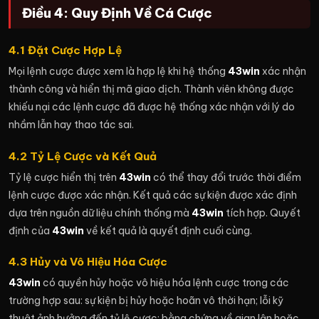
Điều 4: Quy Định Về Cá Cược
4.1 Đặt Cược Hợp Lệ
Mọi lệnh cược được xem là hợp lệ khi hệ thống
43win
xác nhận
thành công và hiển thị mã giao dịch. Thành viên không được
khiếu nại các lệnh cược đã được hệ thống xác nhận với lý do
nhầm lẫn hay thao tác sai.
4.2 Tỷ Lệ Cược và Kết Quả
Tỷ lệ cược hiển thị trên
43win
có thể thay đổi trước thời điểm
lệnh cược được xác nhận. Kết quả các sự kiện được xác định
dựa trên nguồn dữ liệu chính thống mà
43win
tích hợp. Quyết
định của
43win
về kết quả là quyết định cuối cùng.
4.3 Hủy và Vô Hiệu Hóa Cược
43win
có quyền hủy hoặc vô hiệu hóa lệnh cược trong các
trường hợp sau: sự kiện bị hủy hoặc hoãn vô thời hạn; lỗi kỹ
thuật ảnh hưởng đến tỷ lệ cược; bằng chứng về gian lận hoặc