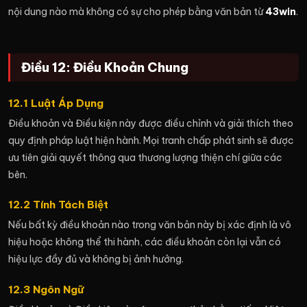
nội dung nào mà không có sự cho phép bằng văn bản từ
43win
.
Điều 12: Điều Khoản Chung
12.1 Luật Áp Dụng
Điều khoản và Điều kiện này được điều chỉnh và giải thích theo
quy định pháp luật hiện hành. Mọi tranh chấp phát sinh sẽ được
ưu tiên giải quyết thông qua thương lượng thiện chí giữa các
bên.
12.2 Tính Tách Biệt
Nếu bất kỳ điều khoản nào trong văn bản này bị xác định là vô
hiệu hoặc không thể thi hành, các điều khoản còn lại vẫn có
hiệu lực đầy đủ và không bị ảnh hưởng.
12.3 Ngôn Ngữ