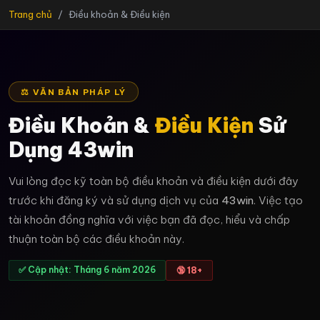
Trang chủ
Điều khoản & Điều kiện
⚖️ VĂN BẢN PHÁP LÝ
Điều Khoản &
Điều Kiện
Sử
Dụng 43win
Vui lòng đọc kỹ toàn bộ điều khoản và điều kiện dưới đây
trước khi đăng ký và sử dụng dịch vụ của
43win
. Việc tạo
tài khoản đồng nghĩa với việc bạn đã đọc, hiểu và chấp
thuận toàn bộ các điều khoản này.
✅ Cập nhật: Tháng 6 năm 2026
🔞 18+