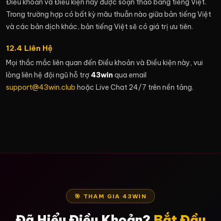
Điều khoản và Điều kiện này được soạn thảo bằng tiếng Việt.
Trong trường hợp có bất kỳ mâu thuẫn nào giữa bản tiếng Việt
và các bản dịch khác, bản tiếng Việt sẽ có giá trị ưu tiên.
12.4 Liên Hệ
Mọi thắc mắc liên quan đến Điều khoản và Điều kiện này, vui
lòng liên hệ đội ngũ hỗ trợ
43win
qua email
support@43win.club
hoặc Live Chat 24/7 trên nền tảng.
🎯 THAM GIA 43WIN
Đã Hiểu Điều Khoản?
Bắt Đầu