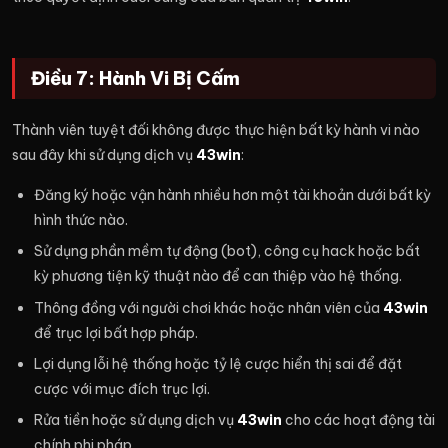
Điều 7: Hành Vi Bị Cấm
Thành viên tuyệt đối không được thực hiện bất kỳ hành vi nào
sau đây khi sử dụng dịch vụ
43win
:
Đăng ký hoặc vận hành nhiều hơn một tài khoản dưới bất kỳ
hình thức nào.
Sử dụng phần mềm tự động (bot), công cụ hack hoặc bất
kỳ phương tiện kỹ thuật nào để can thiệp vào hệ thống.
Thông đồng với người chơi khác hoặc nhân viên của
43win
để trục lợi bất hợp pháp.
Lợi dụng lỗi hệ thống hoặc tỷ lệ cược hiển thị sai để đặt
cược với mục đích trục lợi.
Rửa tiền hoặc sử dụng dịch vụ
43win
cho các hoạt động tài
chính phi pháp.